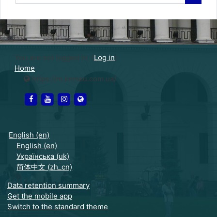
Search
You are not logged in. (
Log in
)
Home
https://m.knmau.com.ua/
https://www.facebook.com/petro.tchaikovsky.92
https://www.youtube.com/channel/UCuwKRT
https://www.instagram.com/knmaulife/
https://knmau.com.ua/
English ‎(en)‎
English ‎(en)‎
Українська ‎(uk)‎
简体中文 ‎(zh_cn)‎
Data retention summary
Get the mobile app
Switch to the standard theme