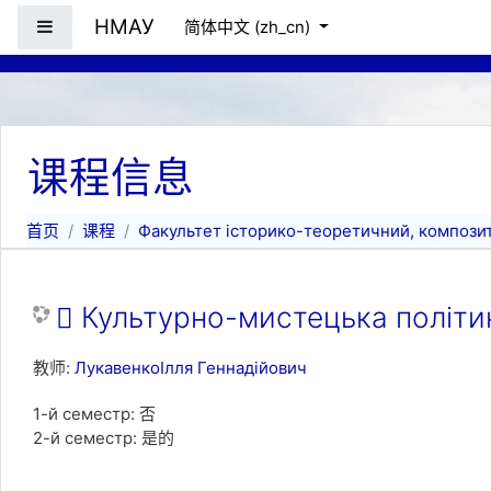
跳到主要内容
НМАУ
停靠面板
简体中文 ‎(zh_cn)‎
课程信息
首页
课程
Факультет історико-теоретичний, композит
 Культурно-мистецька політика
教师:
ЛукавенкоІлля Геннадійович
1-й семестр
:
否
2-й семестр
:
是的