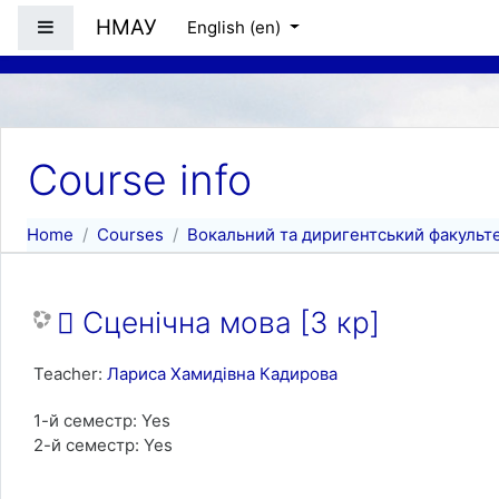
Skip to main content
НМАУ
Side panel
English ‎(en)‎
Course info
Home
Courses
Вокальний та диригентський факульт
 Сценічна мова [3 кр]
Teacher:
Лариса Хамидівна Кадирова
1-й семестр
:
Yes
2-й семестр
:
Yes